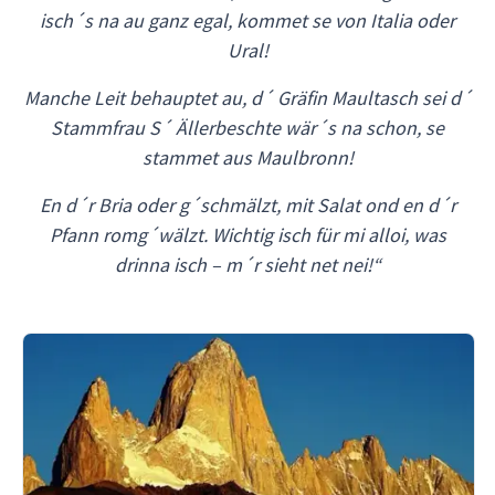
isch´s na au ganz egal, kommet se von Italia oder
Ural!
Manche Leit behauptet au, d´ Gräfin Maultasch sei d´
Stammfrau S´ Ällerbeschte wär´s na schon, se
stammet aus Maulbronn!
En d´r Bria oder g´schmälzt, mit Salat ond en d´r
Pfann romg´wälzt. Wichtig isch für mi alloi, was
drinna isch – m´r sieht net nei!“