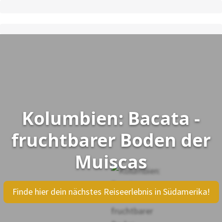
Kolumbien: Bacata -
fruchtbarer Boden der
Muiscas
Finde hier dein nächstes Reiseerlebnis in Südamerika!