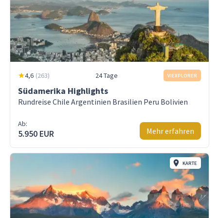
4,6
(
263
)
24 Tage
VIEXPLORER
Südamerika Highlights
Rundreise Chile Argentinien Brasilien Peru Bolivien
Ab:
Mehr erfahren
5.950 EUR
KARTE