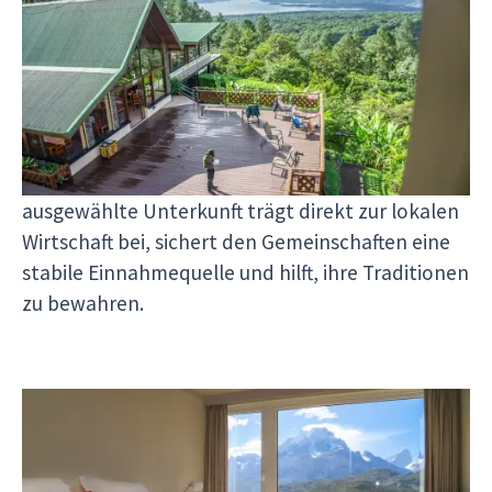
Ein einzigartiges Erlebnis, fernab vom Standard
großer Hotelketten
Durch die Zusammenarbeit mit lokalen
Unterkünften garantieren wir dir
außergewöhnliche Aufenthalte, die dich den
südamerikanischen Kulturen näherbringen. Jede
ausgewählte Unterkunft trägt direkt zur lokalen
Wirtschaft bei, sichert den Gemeinschaften eine
stabile Einnahmequelle und hilft, ihre Traditionen
zu bewahren.
Experten vor Ort für eine anspruchsvolle
Auswahl