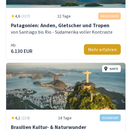
4,6
(
327
)
22 Tage
VIEXPLORER
Patagonien: Anden, Gletscher und Tropen
von Santiago bis Rio - Südamerika voller Kontraste
Ab:
Mehr erfahren
6.130 EUR
KARTE
4,2
(
219
)
18 Tage
VICOMFORT
Brasilien Kultur- & Naturwunder