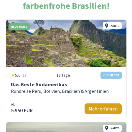
farbenfrohe Brasilien!
KARTE
NEUE REISE
5,0
(
1
)
18 Tage
VICOMFORT
Das Beste Südamerikas
Rundreise Peru, Bolivien, Brasilien & Argentinien
Ab:
Mehr erfahren
5.950 EUR
KARTE