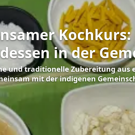
nsamer Kochkurs: 
dessen in der Gem
he und traditionelle Zubereitung aus 
einsam mit der indigenen Gemeinsc