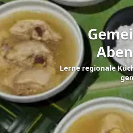
Gemei
Aben
Lerne regionale Küc
gem