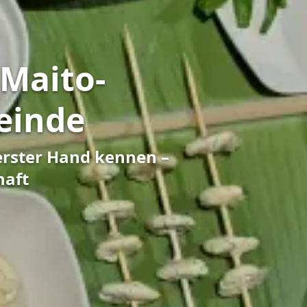
Maito-
einde
erster Hand kennen –
haft