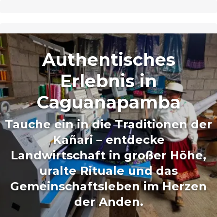
Authentisches
Erlebnis in
Caguanapamba
Tauche ein in die Traditionen der
Kañari – entdecke
Landwirtschaft in großer Höhe,
uralte Rituale und das
Gemeinschaftsleben im Herzen
der Anden.