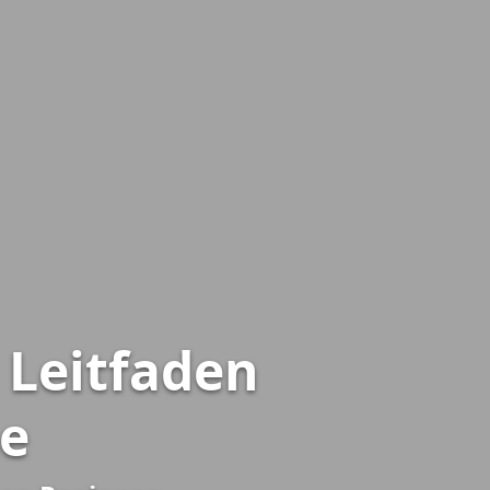
n Leitfaden
se